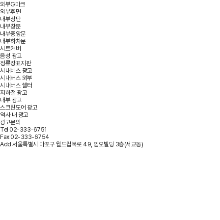
외부G마크
외부후면
내부상단
내부창문
내부중앙문
내부하차문
시트커버
음성 광고
정류장표지판
시내버스 광고
시내버스 외부
시내버스 쉘터
지하철 광고
내부 광고
스크린도어 광고
역사 내 광고
광고문의
Tel
02-333-6751
Fax
02-333-6754
Add
서울특별시 마포구 월드컵북로 49, 임오빌딩 3층(서교동)