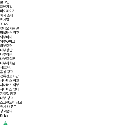
로그인
회원가입
마이페이지
회사 소개
인사말
조직도
찾아오시는 길
마을버스 광고
외부바디
외부G마크
외부후면
내부상단
내부창문
내부중앙문
내부하차문
시트커버
음성 광고
정류장표지판
시내버스 광고
시내버스 외부
시내버스 쉘터
지하철 광고
내부 광고
스크린도어 광고
역사 내 광고
광고문의
Kr
En