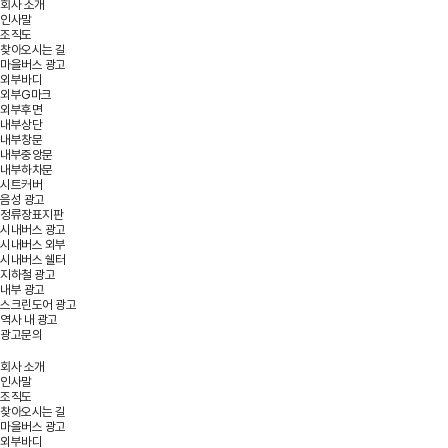
회사 소개
인사말
조직도
찾아오시는 길
마을버스 광고
외부바디
외부G마크
외부후면
내부상단
내부창문
내부중앙문
내부하차문
시트커버
음성 광고
정류장표지판
시내버스 광고
시내버스 외부
시내버스 쉘터
지하철 광고
내부 광고
스크린도어 광고
역사 내 광고
광고문의
회사 소개
인사말
조직도
찾아오시는 길
마을버스 광고
외부바디